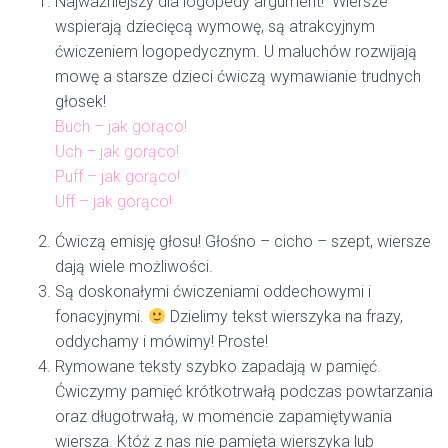
Najważniejszy dla logopedy argument! Wiersze
wspierają dziecięcą wymowę, są atrakcyjnym
ćwiczeniem logopedycznym. U maluchów rozwijają
mowę a starsze dzieci ćwiczą wymawianie trudnych
głosek!
Buch – jak gorąco!
Uch – jak gorąco!
Puff – jak gorąco!
Uff – jak gorąco!
Ćwiczą emisję głosu! Głośno – cicho – szept, wiersze
dają wiele możliwości.
Są doskonałymi ćwiczeniami oddechowymi i
fonacyjnymi.
Dzielimy tekst wierszyka na frazy,
oddychamy i mówimy! Proste!
Rymowane teksty szybko zapadają w pamięć.
Ćwiczymy pamięć krótkotrwałą podczas powtarzania
oraz długotrwałą, w momencie zapamiętywania
wiersza. Któż z nas nie pamięta wierszyka lub