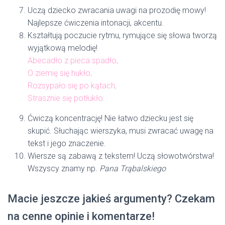
Uczą dziecko zwracania uwagi na prozodię mowy!
Najlepsze ćwiczenia intonacji, akcentu.
Kształtują poczucie rytmu, rymujące się słowa tworzą
wyjątkową melodię!
Abecadło z pieca spadło,
O ziemię się hukło,
Rozsypało się po kątach,
Strasznie się potłukło:
Ćwiczą koncentrację! Nie łatwo dziecku jest się
skupić. Słuchając wierszyka, musi zwracać uwagę na
tekst i jego znaczenie.
Wiersze są zabawą z tekstem! Uczą słowotwórstwa!
Wszyscy znamy np.
Pana Trąbalskiego
Macie jeszcze jakieś argumenty? Czekam
na cenne opinie i komentarze!