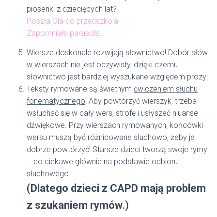
piosenki z dziecięcych lat?
Poszła Ola do przedszkola
Zapomniała parasola…
Wiersze doskonale rozwijają słownictwo! Dobór słów
w wierszach nie jest oczywisty, dzięki czemu
słownictwo jest bardziej wyszukane względem prozy!
Teksty rymowane są świetnym
ćwiczeniem słuchu
fonematycznego
! Aby powtórzyć wierszyk, trzeba
wsłuchać się w cały wers, strofę i usłyszeć niuanse
dźwiękowe. Przy wierszach rymowanych, końcówki
wersu muszą być różnicowane słuchowo, żeby je
dobrze powtórzyć! Starsze dzieci tworzą swoje rymy
– co ciekawe głównie na podstawie odbioru
słuchowego.
(
Dlatego dzieci z CAPD mają problem
z szukaniem rymów
.)