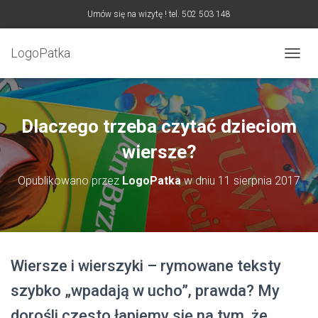
Umów się na wizytę ! tel. 502 503 148
LogoPatka
P
R
Z
E
Ł
Dlaczego trzeba czytać dzieciom
Ą
C
wiersze?
Z
N
Opublikowano przez
LogoPatka
w dniu
11 sierpnia 2017
A
W
I
G
A
C
Wiersze i wierszyki – rymowane teksty
J
Ę
szybko „wpadają w ucho”, prawda? My
dorośli często łapiemy się na tym, że