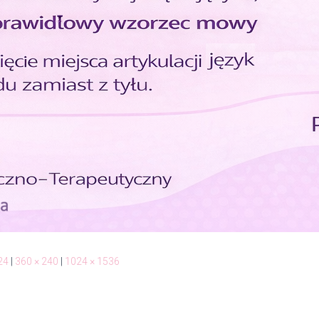
24
|
360 × 240
|
1024 × 1536