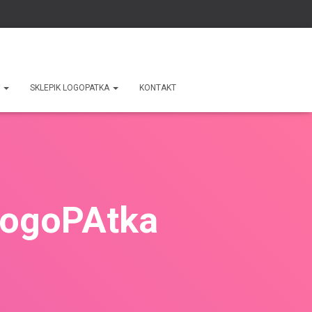
Y
SKLEPIK LOGOPATKA
KONTAKT
LogoPAtka