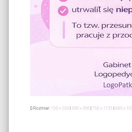
Rozmiar:
150 × 150
|
200 × 300
|
750 × 1125
|
683 × 10