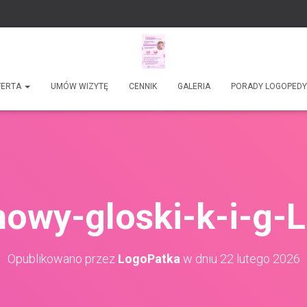
FERTA
UMÓW WIZYTĘ
CENNIK
GALERIA
PORADY LOGOPED
owy-gloski-k-i-g-
Opublikowano przez
LogoPatka
w dniu
22 lutego 2026