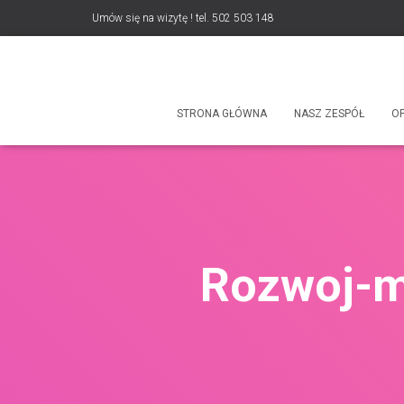
Umów się na wizytę ! tel. 502 503 148
STRONA GŁÓWNA
NASZ ZESPÓŁ
O
Rozwoj-m